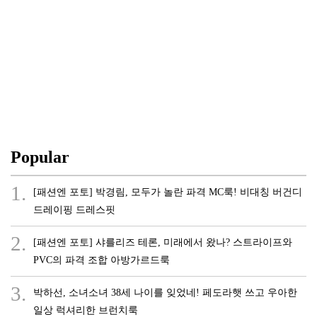
Popular
1.
[패션엔 포토] 박경림, 모두가 놀란 파격 MC룩! 비대칭 버건디
드레이핑 드레스핏
2.
[패션엔 포토] 샤를리즈 테론, 미래에서 왔나? 스트라이프와
PVC의 파격 조합 아방가르드룩
3.
박하선, 소녀소녀 38세 나이를 잊었네! 페도라햇 쓰고 우아한
일상 럭셔리한 브런치룩