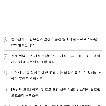
6.
찰스앤키즈, 김유정과 일상의 순간 현대적 워드로브 2026년
F/W 컬렉션 공개
7.
신원 까날리, 신세계 본점에 신규 매장 오픈… 에단 호크 앰버
서더 선정 글로벌 마케팅 강화
8.
손연재, 대충 입어도 예쁜 옷 태나는 바캉스룩 AtoZ! 워너비 스
타의 꾸안꾸 휴양지룩
9.
[패션엔 포토] 하영, 첫 로코 도전 설렘 폭발! 뷔스티에 플로럴
오프숄더 원피스룩