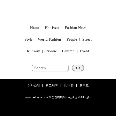
Home
Hot Issue
Fashion News
Style
World Fashion
People
Street
Runway
Review
Column
Event
Go
회사소개
광고제휴
PC버전
맨위로
www.fashionn.com 패션엔미디어 Copying © All rights