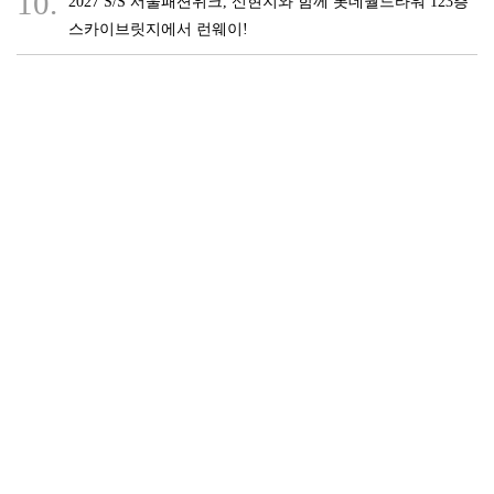
10.
2027 S/S 서울패션위크, 신현지와 함께 롯데월드타워 123층
스카이브릿지에서 런웨이!