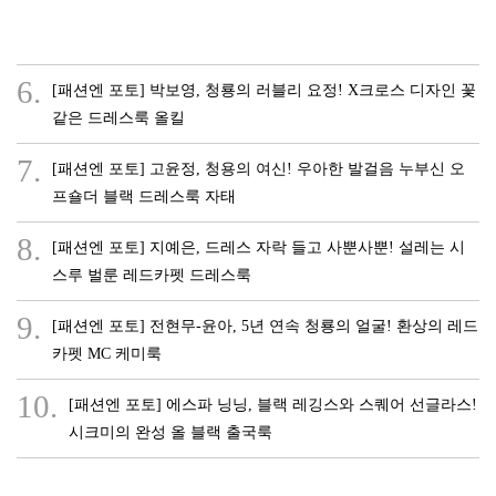
6.
[패션엔 포토] 박보영, 청룡의 러블리 요정! X크로스 디자인 꽃
같은 드레스룩 올킬
7.
[패션엔 포토] 고윤정, 청용의 여신! 우아한 발걸음 누부신 오
프숄더 블랙 드레스룩 자태
8.
[패션엔 포토] 지예은, 드레스 자락 들고 사뿐사뿐! 설레는 시
스루 벌룬 레드카펫 드레스룩
9.
[패션엔 포토] 전현무-윤아, 5년 연속 청룡의 얼굴! 환상의 레드
카펫 MC 케미룩
10.
[패션엔 포토] 에스파 닝닝, 블랙 레깅스와 스퀘어 선글라스!
시크미의 완성 올 블랙 출국룩