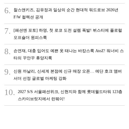
6.
찰스앤키즈, 김유정과 일상의 순간 현대적 워드로브 2026년
F/W 컬렉션 공개
7.
[패션엔 포토] 하영, 첫 로코 도전 설렘 폭발! 뷔스티에 플로럴
오프숄더 원피스룩
8.
손연재, 대충 입어도 예쁜 옷 태나는 바캉스룩 AtoZ! 워너비 스
타의 꾸안꾸 휴양지룩
9.
신원 까날리, 신세계 본점에 신규 매장 오픈… 에단 호크 앰버
서더 선정 글로벌 마케팅 강화
10.
2027 S/S 서울패션위크, 신현지와 함께 롯데월드타워 123층
스카이브릿지에서 런웨이!