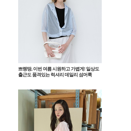
쁘렝땅, 이번 여름 시원하고 가볍게! 일상도
출근도 품격있는 럭셔리 데일리 섬머룩