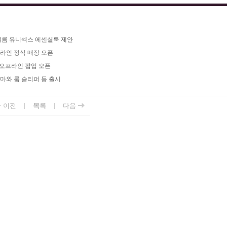
초여름 유니섹스 에센셜룩 제안
프라인 정식 매장 오픈
첫 오프라인 팝업 오픈
자마와 룸 슬리퍼 등 출시
|
|
이전
목록
다음