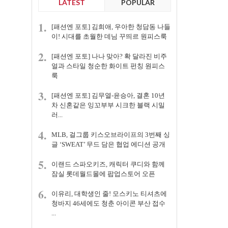
LATEST
POPULAR
1.
[패션엔 포토] 김희애, 우아한 청담동 나들
이! 시대를 초월한 데님 꾸띄르 원피스룩
2.
[패션엔 포토] 나나 맞아? 확 달라진 비주
얼과 스타일 청순한 화이트 펀칭 원피스
룩
3.
[패션엔 포토] 김무열-윤승아, 결혼 10년
차 신혼같은 잉꼬부부 시크한 블랙 시밀
러...
4.
MLB, 걸그룹 키스오브라이프의 3번째 싱
글 ‘SWEAT’ 무드 담은 협업 에디션 공개
5.
이랜드 스파오키즈, 캐릭터 쿠디와 함께
잠실 롯데월드몰에 팝업스토어 오픈
6.
이유리, 대학생인 줄! 모스키노 티셔츠에
청바지 46세에도 청춘 아이콘 부산 접수
...