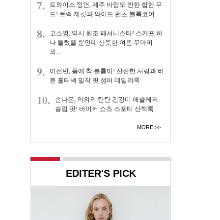
7.
트와이스 정연, 제주 바람도 반한 힙한 무
드! 트랙 재킷과 와이드 팬츠 블록코어 ...
8.
고소영, 역시 원조 패셔니스타! 스카프 하
나 둘렀을 뿐인데 산뜻한 여름 우아미
외...
9.
이선빈, 몸에 착 볼륨미! 잔잔한 셔링과 버
튼 홀터넥 밀착 핏 섬머 데일리룩
10.
손나은, 의외의 탄탄 건강미 애슬레저
슬림 핏! 바이커 쇼츠 스포티 산책룩
MORE
EDITER'S PICK