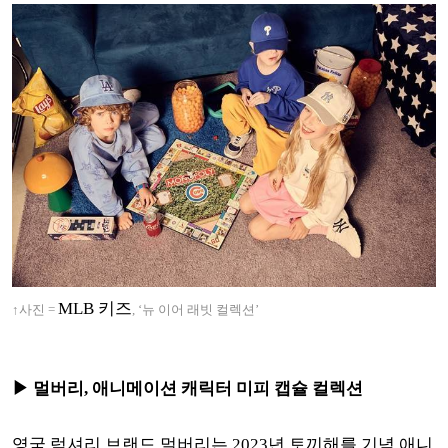
MLB 키즈
↑사진 =
, ‘뉴 이어 래빗 컬렉션’
▶ 멀버리,
애니메이션 캐릭터 미피 캡슐 컬렉션
영국 럭셔리 브랜드 멀버리는 2023년 토끼해를 기념 애니