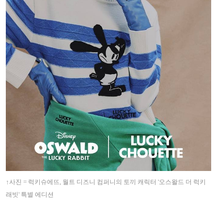
↑사진 = 럭키슈에뜨, 월트 디즈니 컴퍼니의 토끼 캐릭터 '오스왈드 더 럭키
래빗' 특별 에디션