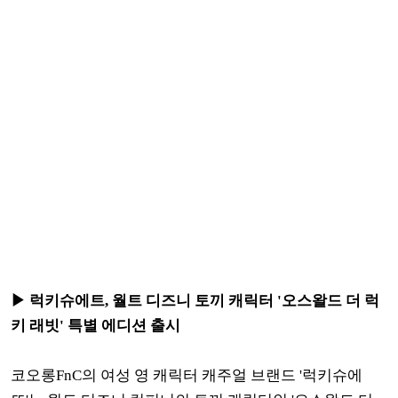
▶ 럭키슈에트, 월트 디즈니 토끼 캐릭터 '오스왈드 더 럭
키 래빗' 특별 에디션 출시
코오롱FnC의 여성 영 캐릭터 캐주얼 브랜드 '럭키슈에