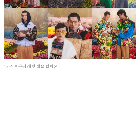
↑사진 = 구찌 래빗 캡슐 컬렉션