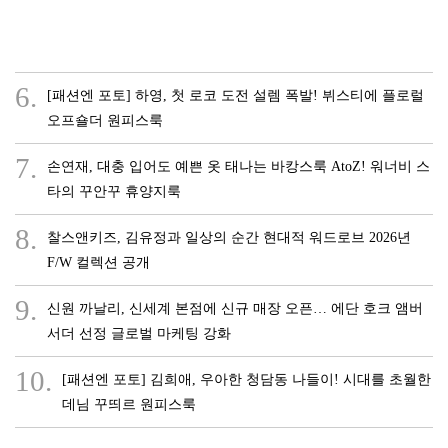
6.
[패션엔 포토] 하영, 첫 로코 도전 설렘 폭발! 뷔스티에 플로럴
오프숄더 원피스룩
7.
손연재, 대충 입어도 예쁜 옷 태나는 바캉스룩 AtoZ! 워너비 스
타의 꾸안꾸 휴양지룩
8.
찰스앤키즈, 김유정과 일상의 순간 현대적 워드로브 2026년
F/W 컬렉션 공개
9.
신원 까날리, 신세계 본점에 신규 매장 오픈… 에단 호크 앰버
서더 선정 글로벌 마케팅 강화
10.
[패션엔 포토] 김희애, 우아한 청담동 나들이! 시대를 초월한
데님 꾸띄르 원피스룩