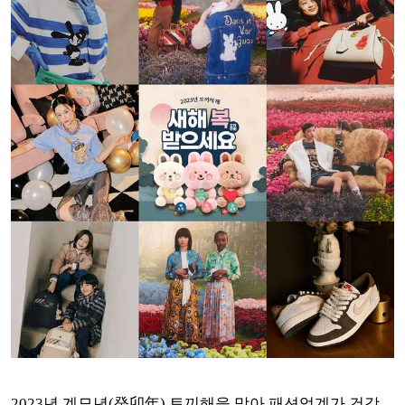
2023년 계묘년(癸卯年) 토끼해을 맞아 패션업계가 건강,