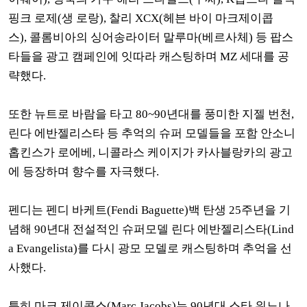
핑크 로제(생 로랑),
찰리 XCX(헤븐 바이 마크제이콥
스),
콜롬비아의 싱어송라이터 말루마(베르사체)
등 팝스
타들을
광고 캠페인에 잇따라 캐스팅하며 MZ 세대를 공
략했다.
또한 뉴트로 바람을 타고 80~90년대를 풍미한 지젤 번천,
린다 에반젤리스타 등 추억의 슈퍼 모델들을 포함 안소니
홉킨스가 로에베, 니콜라스 케이지가
카사블랑카의 광고
에 등장하며 향수를 자극했다.
펜디는 펜디 바케트(Fendi Baguette)백 탄생 25주년을 기
념해 90년대 전설적인 슈퍼모델 린다 에반젤리스타(Lind
a Evangelista)를 다시 광모 모델로 캐스팅하며 추억을 선
사했다.
특히 마크 제이콥스(Marc Jacobs)는 90년대 스타 위노나