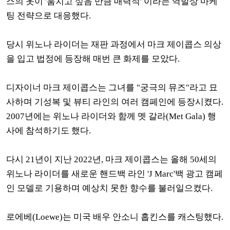
스의 옷이 '훔치고 싶음 만큼 매
력적' 이라는 역발상 마케
팅 전략으로 대응했다.
당시 위노나 라이더는
재판 과정에서
마크 제이콥스 의상
을 입고 법정에 등장해 매번 큰
화제를 모았다.
디자이너 마크 제이콥스는 그녀를 "궁극의 뮤즈"라고 묘
사하며 기성복 및 뷰티 라인의 여러 캠페인에 등장시켰다.
2007년에는 위노나 라이더와 함께 멧 갈라(Met Gala) 행
사에 참석하기도 했다.
다시 21년이 지난 2022년, 마크 제이콥스는 올해 50세의
위노나 라이더를 새로운 핸드백 라인
'J Marc'백 광고 캠페
인 모델로 기용하며 예상치 못한 향수를 불러일으켰다.
로에베(Loewe)는 미국 배우 안소니 홉킨스를 캐스팅했다.