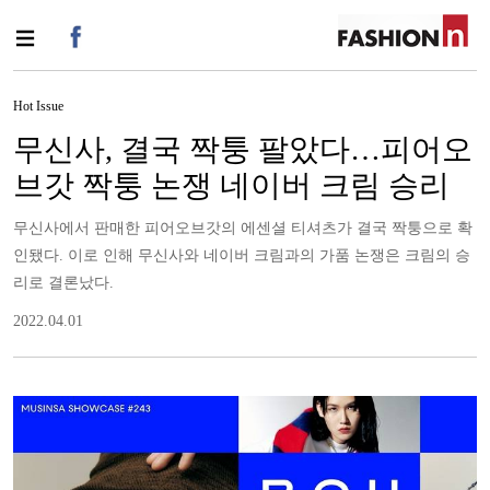
Hot Issue
무신사, 결국 짝퉁 팔았다…피어오
브갓 짝퉁 논쟁 네이버 크림 승리
무신사에서 판매한 피어오브갓의 에센셜 티셔츠가 결국 짝퉁으로 확
인됐다. 이로 인해 무신사와 네이버 크림과의 가품 논쟁은 크림의 승
리로 결론났다.
2022.04.01