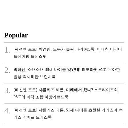
Popular
1.
[패션엔 포토] 박경림, 모두가 놀란 파격 MC룩! 비대칭 버건디
드레이핑 드레스핏
2.
박하선, 소녀소녀 38세 나이를 잊었네! 페도라햇 쓰고 우아한
일상 럭셔리한 브런치룩
3.
[패션엔 포토] 샤를리즈 테론, 미래에서 왔나? 스트라이프와
PVC의 파격 조합 아방가르드룩
4.
[패션엔 포토] 샤를리즈 테론, 51세 나이를 초월한 카리스마 백
리스 케이프 드레스룩