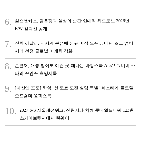
6.
찰스앤키즈, 김유정과 일상의 순간 현대적 워드로브 2026년
F/W 컬렉션 공개
7.
신원 까날리, 신세계 본점에 신규 매장 오픈… 에단 호크 앰버
서더 선정 글로벌 마케팅 강화
8.
손연재, 대충 입어도 예쁜 옷 태나는 바캉스룩 AtoZ! 워너비 스
타의 꾸안꾸 휴양지룩
9.
[패션엔 포토] 하영, 첫 로코 도전 설렘 폭발! 뷔스티에 플로럴
오프숄더 원피스룩
10.
2027 S/S 서울패션위크, 신현지와 함께 롯데월드타워 123층
스카이브릿지에서 런웨이!