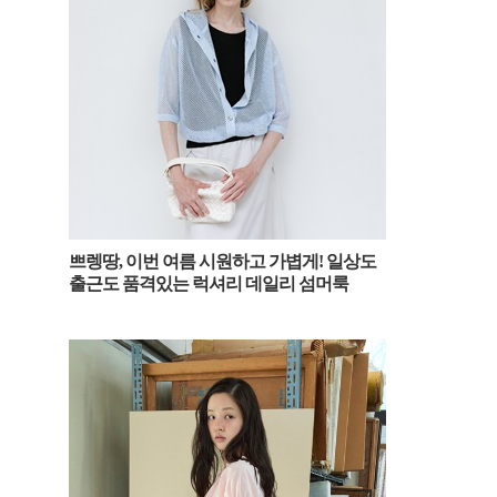
쁘렝땅, 이번 여름 시원하고 가볍게! 일상도
출근도 품격있는 럭셔리 데일리 섬머룩