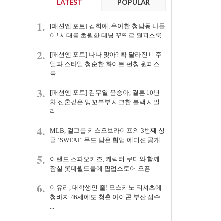
LATEST
POPULAR
1.
[패션엔 포토] 김희애, 우아한 청담동 나들
이! 시대를 초월한 데님 꾸띄르 원피스룩
2.
[패션엔 포토] 나나 맞아? 확 달라진 비주
얼과 스타일 청순한 화이트 펀칭 원피스
룩
3.
[패션엔 포토] 김무열-윤승아, 결혼 10년
차 신혼같은 잉꼬부부 시크한 블랙 시밀
러...
4.
MLB, 걸그룹 키스오브라이프의 3번째 싱
글 ‘SWEAT’ 무드 담은 협업 에디션 공개
5.
이랜드 스파오키즈, 캐릭터 쿠디와 함께
잠실 롯데월드몰에 팝업스토어 오픈
6.
이유리, 대학생인 줄! 모스키노 티셔츠에
청바지 46세에도 청춘 아이콘 부산 접수
...