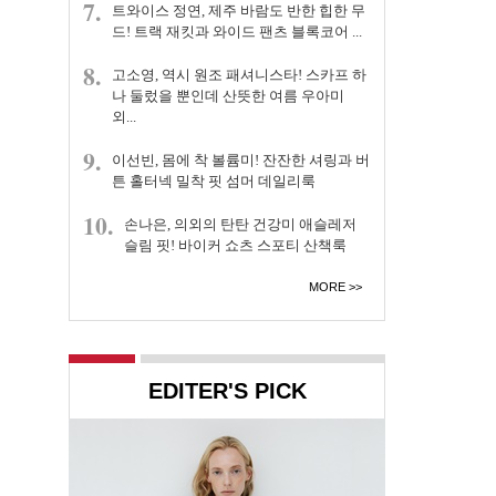
7.
트와이스 정연, 제주 바람도 반한 힙한 무
드! 트랙 재킷과 와이드 팬츠 블록코어 ...
8.
고소영, 역시 원조 패셔니스타! 스카프 하
나 둘렀을 뿐인데 산뜻한 여름 우아미
외...
9.
이선빈, 몸에 착 볼륨미! 잔잔한 셔링과 버
튼 홀터넥 밀착 핏 섬머 데일리룩
10.
손나은, 의외의 탄탄 건강미 애슬레저
슬림 핏! 바이커 쇼츠 스포티 산책룩
MORE
EDITER'S PICK