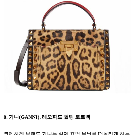
8. 가니(GANNI), 레오파드 퀼팅 토트백
코펜하겐 브랜드 가니는 실제 표범 무늬를 떠올리게 하는