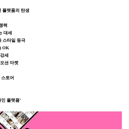
패션 플랫폼의 탄생
경쟁력
제는 대세
인싸 스타일 등극
) OK
 강세
드오션 마켓
인 스토어
라인 플랫폼’