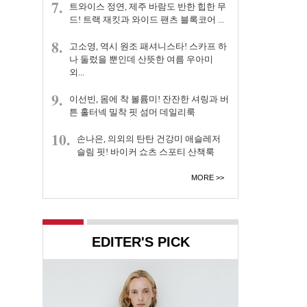
7.
트와이스 정연, 제주 바람도 반한 힙한 무
드! 트랙 재킷과 와이드 팬츠 블록코어 ...
8.
고소영, 역시 원조 패셔니스타! 스카프 하
나 둘렀을 뿐인데 산뜻한 여름 우아미
외...
9.
이선빈, 몸에 착 볼륨미! 잔잔한 셔링과 버
튼 홀터넥 밀착 핏 섬머 데일리룩
10.
손나은, 의외의 탄탄 건강미 애슬레저
슬림 핏! 바이커 쇼츠 스포티 산책룩
MORE
EDITER'S PICK