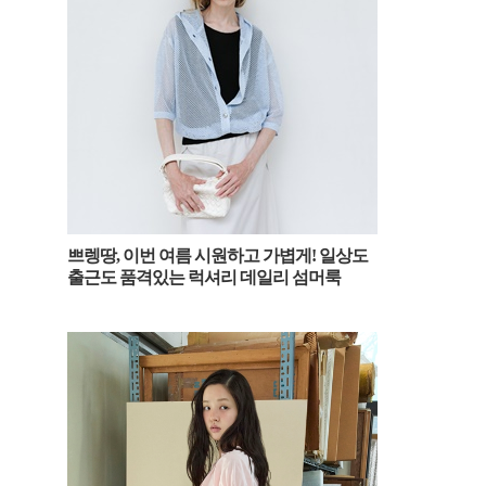
쁘렝땅, 이번 여름 시원하고 가볍게! 일상도
출근도 품격있는 럭셔리 데일리 섬머룩