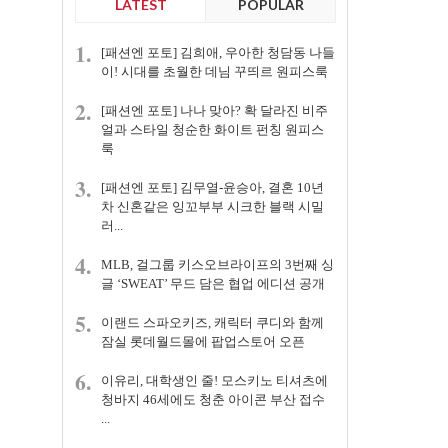
LATEST
POPULAR
1.
[패션엔 포토] 김희애, 우아한 청담동 나들
이! 시대를 초월한 데님 꾸띄르 원피스룩
2.
[패션엔 포토] 나나 맞아? 확 달라진 비주
얼과 스타일 청순한 화이트 펀칭 원피스
룩
3.
[패션엔 포토] 김무열-윤승아, 결혼 10년
차 신혼같은 잉꼬부부 시크한 블랙 시밀
러...
4.
MLB, 걸그룹 키스오브라이프의 3번째 싱
글 ‘SWEAT’ 무드 담은 협업 에디션 공개
5.
이랜드 스파오키즈, 캐릭터 쿠디와 함께
잠실 롯데월드몰에 팝업스토어 오픈
6.
이유리, 대학생인 줄! 모스키노 티셔츠에
청바지 46세에도 청춘 아이콘 부산 접수
...