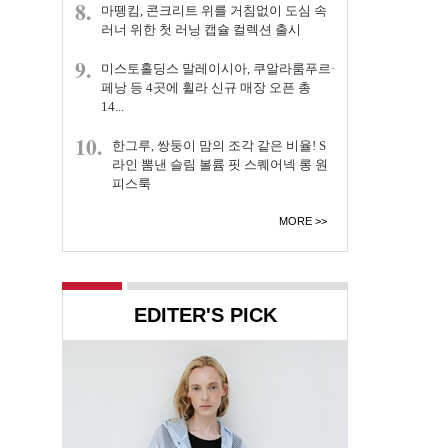
8.
마뗑킴, 콘크리트 위를 거침없이 도심 속
러너 위한 첫 러닝 캡슐 컬렉션 출시
9.
미스토홀딩스 말레이시아, 쿠알라룸푸르·
페낭 등 4곳에 휠라 신규 매장 오픈 총
14...
10.
한그루, 쌍둥이 맘의 조각 같은 비율! S
라인 뽐낸 슬림 볼륨 핏 스퀘어넥 롱 원
피스룩
MORE
EDITER'S PICK