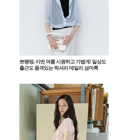
쁘렝땅, 이번 여름 시원하고 가볍게! 일상도
출근도 품격있는 럭셔리 데일리 섬머룩