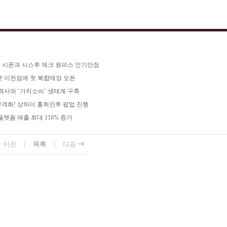
끝! 시폰과 시스루 체크 원피스 인기만점
렛 이천점에 첫 복합매장 오픈
협력사와 ‘가치소비’ 생태계 구축
본격화! 상하이 홍취안루 팝업 진행
플랫폼 매출 최대 116% 증가
|
|
이전
목록
다음