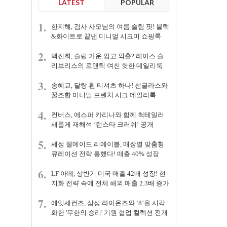
LATEST
POPULAR
1.
한지혜, 검사 사모님의 여름 슬림 핏! 블랙
&화이트로 끝낸 미니멀 시크미 쇼핑룩
2.
백진희, 슬립 가운 입고 외출? 레이스 슬
리브리스의 로맨틱 여친 핫한 데일리룩
3.
송혜교, 달랑 흰 티셔츠 하나! 선글라스와
꿀조합 미니멀 프렌치 시크 데일리룩
4.
컨버스, 에스파 카리나와 함께 척테일러
새롭게 재해석 ‘런스타 크러쉬’ 공개
5.
세정 웰메이드 리에이블, 매장별 맞춤형
큐레이션 전략 통했다! 매출 40% 성장
6.
LF 아떼, 상반기 미국 매출 42배 성장! 현
지화 전략 속에 전체 해외 매출 2.3배 증가
7.
에잇세컨즈, 삼성 라이온즈와 ‘8’을 시각
화한 '무한의 승리' 기원 협업 컬렉션 전개