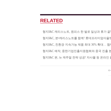
RELATED
형지I&C 캐리스노트, 원피스 한 벌로 일상과 휴가 
형지I&C, 본•캐리스노트를 함께! 롯데프리미엄아울
형지I&C, 친환경·지속가능 제품 최대 30% 확대… 
형지I&C 예작, 중한기업진출지원협회와 중국 진출 
형지I&C 본, 뉴 캐주얼 전략 성공! 자사몰 등 온라인 