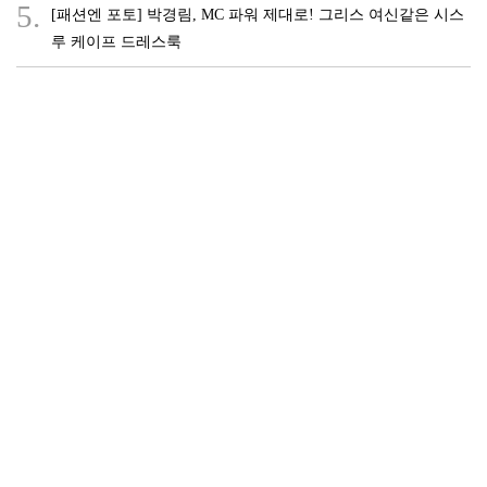
5.
[패션엔 포토] 박경림, MC 파워 제대로! 그리스 여신같은 시스
루 케이프 드레스룩