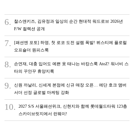
6.
찰스앤키즈, 김유정과 일상의 순간 현대적 워드로브 2026년
F/W 컬렉션 공개
7.
[패션엔 포토] 하영, 첫 로코 도전 설렘 폭발! 뷔스티에 플로럴
오프숄더 원피스룩
8.
손연재, 대충 입어도 예쁜 옷 태나는 바캉스룩 AtoZ! 워너비 스
타의 꾸안꾸 휴양지룩
9.
신원 까날리, 신세계 본점에 신규 매장 오픈… 에단 호크 앰버
서더 선정 글로벌 마케팅 강화
10.
2027 S/S 서울패션위크, 신현지와 함께 롯데월드타워 123층
스카이브릿지에서 런웨이!