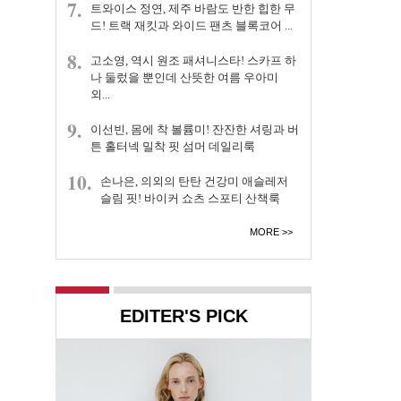
7.
트와이스 정연, 제주 바람도 반한 힙한 무
드! 트랙 재킷과 와이드 팬츠 블록코어 ...
8.
고소영, 역시 원조 패셔니스타! 스카프 하
나 둘렀을 뿐인데 산뜻한 여름 우아미
외...
9.
이선빈, 몸에 착 볼륨미! 잔잔한 셔링과 버
튼 홀터넥 밀착 핏 섬머 데일리룩
10.
손나은, 의외의 탄탄 건강미 애슬레저
슬림 핏! 바이커 쇼츠 스포티 산책룩
MORE
EDITER'S PICK