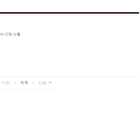
 12명 선출
|
|
이전
목록
다음