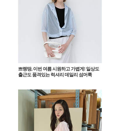
쁘렝땅, 이번 여름 시원하고 가볍게! 일상도
출근도 품격있는 럭셔리 데일리 섬머룩