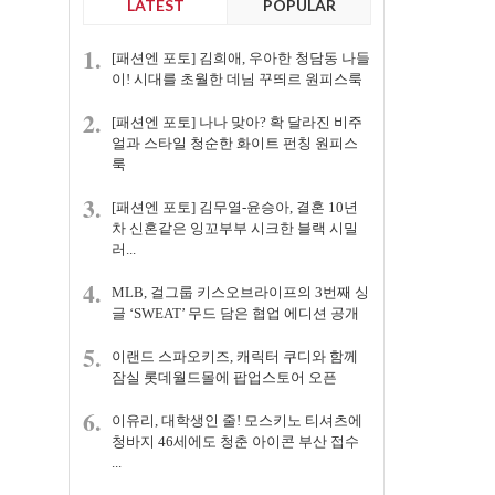
LATEST
POPULAR
1.
[패션엔 포토] 김희애, 우아한 청담동 나들
이! 시대를 초월한 데님 꾸띄르 원피스룩
2.
[패션엔 포토] 나나 맞아? 확 달라진 비주
얼과 스타일 청순한 화이트 펀칭 원피스
룩
3.
[패션엔 포토] 김무열-윤승아, 결혼 10년
차 신혼같은 잉꼬부부 시크한 블랙 시밀
러...
4.
MLB, 걸그룹 키스오브라이프의 3번째 싱
글 ‘SWEAT’ 무드 담은 협업 에디션 공개
5.
이랜드 스파오키즈, 캐릭터 쿠디와 함께
잠실 롯데월드몰에 팝업스토어 오픈
6.
이유리, 대학생인 줄! 모스키노 티셔츠에
청바지 46세에도 청춘 아이콘 부산 접수
...